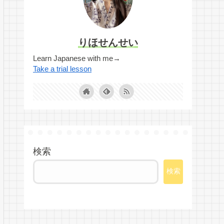
りほせんせい
Learn Japanese with me→
Take a trial lesson
検索
検索