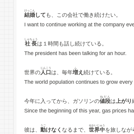
けっこん
結婚
して
も、この会社で働き続けたい。
I want to continue working at the company eve
しゃちょう
社長
は１時間も話し続けている。
The president has been talking for an hour.
じんこう
ふ
世界の
人口
は、毎年
増
え
続けている。
The world population continues to grow every 
ねだん
今年に入ってから、ガソリンの
値段
は
上がり
Since the beginning of this year, gas prices ha
うご
せかいじゅう
彼は、
動
けなく
なるまで、
世界中
を旅しなが