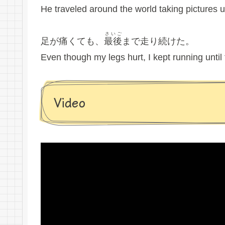
He traveled around the world taking pictures u
さいご
足が痛くても、
最後
まで走り続けた。
Even though my legs hurt, I kept running until
Video