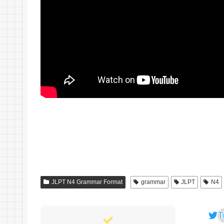
JLPT N4 Grammar Format
grammar
JLPT
N4
T