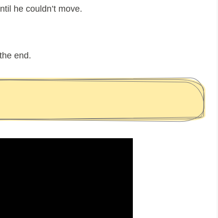
ntil he couldn’t move.
 the end.