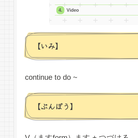
Video
【いみ】
continue to do ~
【ぶんぽう】
V（ますform）
ます
+ つづける