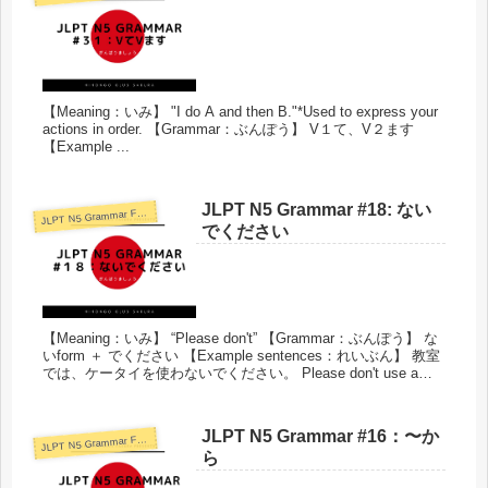
【Meaning：いみ】 "I do A and then B."*Used to express your
actions in order. 【Grammar：ぶんぽう】 V１て、V２ます
【Example ...
JLPT N5 Grammar #18: ない
J
LPT N5 Grammar Format
でください
【Meaning：いみ】 “Please don't” 【Grammar：ぶんぽう】 な
いform ＋ でください 【Example sentences：れいぶん】 教室
では、ケータイを使わないでください。 Please don't use a
mobile phone in classroom. 走らないでください。 Please don't
run. 田中さん、会社をやめないでください。 Tanaka-san,
please don't quit the company. たばこを吸わないでください。
JLPT N5 Grammar #16：〜か
J
LPT N5 Grammar Format
Please don't smoke. お酒を飲まないでください。 Please don't
ら
drink alcohol.