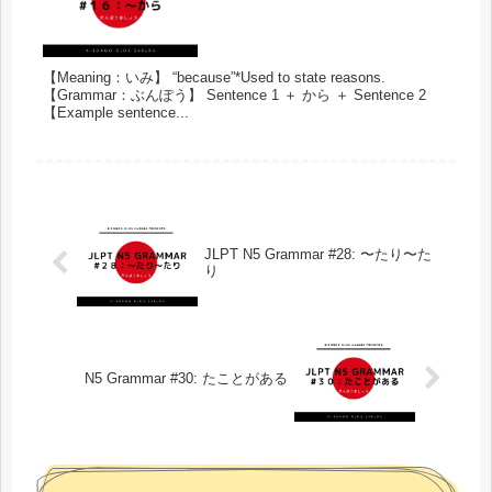
【Meaning：いみ】 “because”*Used to state reasons.
【Grammar：ぶんぽう】 Sentence 1 ＋ から ＋ Sentence 2
【Example sentence...
JLPT N5 Grammar #28: 〜たり〜た
り
N5 Grammar #30: たことがある