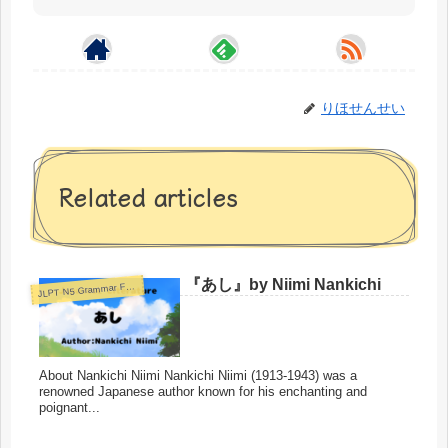
りほせんせい
Related articles
『あし』by Niimi Nankichi
J
LPT N5 Grammar Format
About Nankichi Niimi Nankichi Niimi (1913-1943) was a
renowned Japanese author known for his enchanting and
poignant...