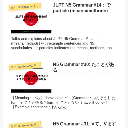
JLPT N5 Grammar #14：で
J
LPT N5 Grammar Format
particle (means/methods)
Talks and explains about JLPT N5 Grammarで particle
(means/methods) with example sentences and N5
vocabularies. で particles indicates the means, methods, tools
and materials.
N5 Grammar #30: たことがあ
J
LPT N5 Grammar Format
る
【Meaning：いみ】 "have done ~" 【Grammar：ぶんぽう】 た
form ＋ ことがあるたform ＋ ことがない（haven't done~）
【Example sentences：れいぶん...
N5 Grammar #31: Vて、Vます
J
LPT N5 Grammar Format