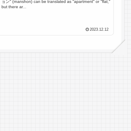
ョン" (manshon) can be translated as "apartment" or "flat,"
but there ar...
2023.12.12