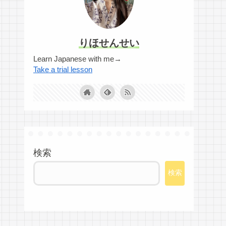
りほせんせい
Learn Japanese with me→
Take a trial lesson
検索
検索